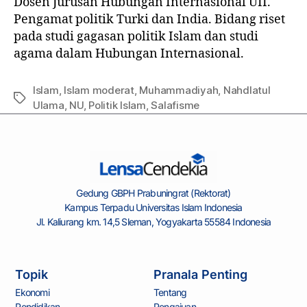
Dosen Jurusan Hubungan Internasional UII.
Pengamat politik Turki dan India. Bidang riset
pada studi gagasan politik Islam dan studi
agama dalam Hubungan Internasional.
Islam
,
Islam moderat
,
Muhammadiyah
,
Nahdlatul
Ulama
,
NU
,
Politik Islam
,
Salafisme
Gedung GBPH Prabuningrat (Rektorat)
Kampus Terpadu Universitas Islam Indonesia
Jl. Kaliurang km. 14,5 Sleman, Yogyakarta 55584 Indonesia
Topik
Pranala Penting
Ekonomi
Tentang
Pendidikan
Pengajuan