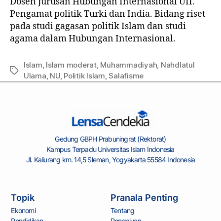
Dosen Jurusan Hubungan Internasional UII.
Pengamat politik Turki dan India. Bidang riset
pada studi gagasan politik Islam dan studi
agama dalam Hubungan Internasional.
Islam
,
Islam moderat
,
Muhammadiyah
,
Nahdlatul
Ulama
,
NU
,
Politik Islam
,
Salafisme
Gedung GBPH Prabuningrat (Rektorat)
Kampus Terpadu Universitas Islam Indonesia
Jl. Kaliurang km. 14,5 Sleman, Yogyakarta 55584 Indonesia
Topik
Pranala Penting
Ekonomi
Tentang
Pendidikan
Pengajuan