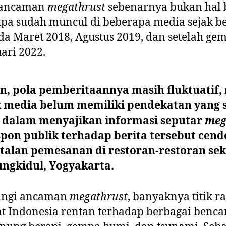
i ancaman
megathrust
sebenarnya bukan hal 
pa sudah muncul di beberapa media sejak b
ada Maret 2018, Agustus 2019, dan setelah ge
ari 2022.
n, pola pemberitaannya masih fluktuatif
media belum memiliki pendekatan yang s
 dalam menyajikan informasi seputar
meg
spon publik terhadap berita tersebut cend
talan pemesanan di restoran-restoran se
ungkidul, Yogyakarta.
angi ancaman
megathrust
, banyaknya titik 
 Indonesia rentan terhadap berbagai benca