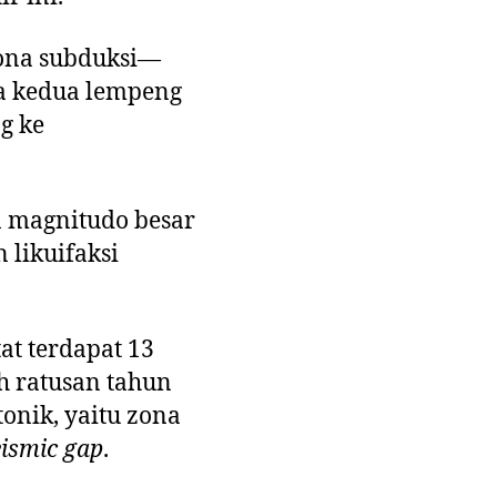
zona subduksi—
a kedua lempeng
g ke
 magnitudo besar
 likuifaksi
at terdapat 13
h ratusan tahun
onik, yaitu zona
eismic gap
.