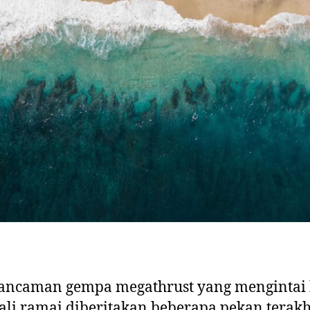
ancaman gempa megathrust yang mengintai 
li ramai diberitakan beberapa pekan terakhi