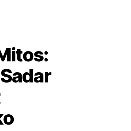
Mitos:
Sadar
t
ko