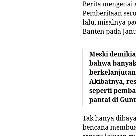
Berita mengena
Pemberitaan seru
lalu, misalnya p
Banten pada Janu
Meski demikia
bahwa banyak 
berkelanjutan
Akibatnya, re
seperti pemba
pantai di Gun
Tak hanya dibay
bencana membuat