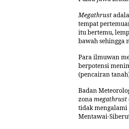
Megathrust
adala
tempat pertemua
itu bertemu, lem
bawah sehingga m
Para ilmuwan m
berpotensi menim
(pencairan tanah)
Badan Meteorolog
zona
megathrust
tidak mengalami 
Mentawai-Siberut