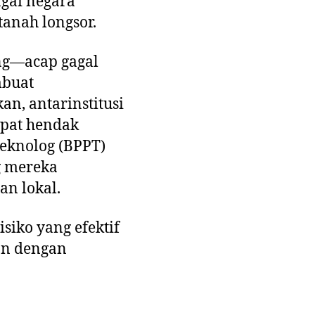
agai negara
tanah longsor.
ng—acap gagal
mbuat
n, antarinstitusi
mpat hendak
knolog (BPPT)
 mereka
n lokal.
siko yang efektif
an dengan