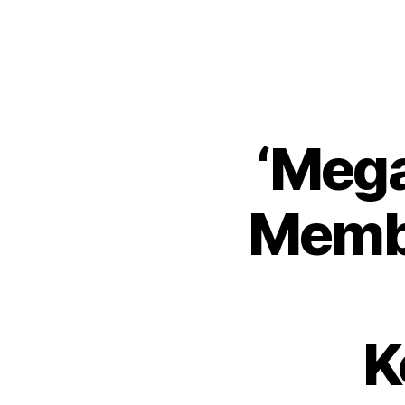
‘Mega
Memb
K