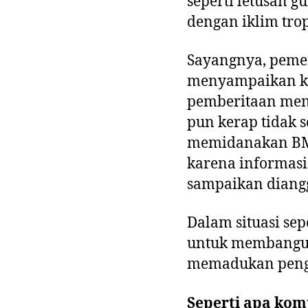
seperti letusan 
dengan iklim trop
Sayangnya, peme
menyampaikan ko
pemberitaan meng
pun kerap tidak 
memidanakan BMK
karena informas
sampaikan diang
Dalam situasi sep
untuk membangun
memadukan penge
Seperti apa komu