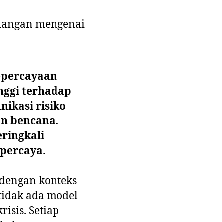
ndangan mengenai
epercayaan
nggi terhadap
ikasi risiko
n bencana.
ringkali
ipercaya.
n dengan konteks
tidak ada model
isis. Setiap