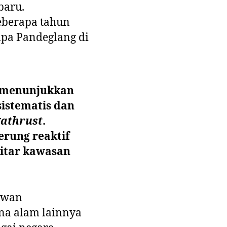
baru.
eberapa tahun
mpa Pandeglang di
, menunjukkan
istematis dan
athrust
.
erung reaktif
kitar kawasan
rawan
na alam lainnya