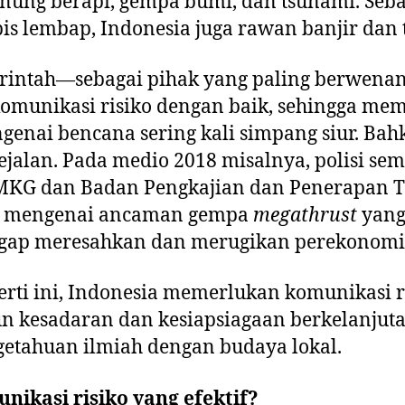
gunung berapi, gempa bumi, dan tsunami. Seb
is lembap, Indonesia juga rawan banjir dan 
rintah—sebagai pihak yang paling berwena
munikasi risiko dengan baik, sehingga me
enai bencana sering kali simpang siur. Bahka
sejalan. Pada medio 2018 misalnya, polisi se
G dan Badan Pengkajian dan Penerapan Te
i mengenai ancaman gempa
megathrust
yang
gap meresahkan dan merugikan perekonomia
erti ini, Indonesia memerlukan komunikasi ri
 kesadaran dan kesiapsiagaan berkelanjut
tahuan ilmiah dengan budaya lokal.
nikasi risiko yang efektif?