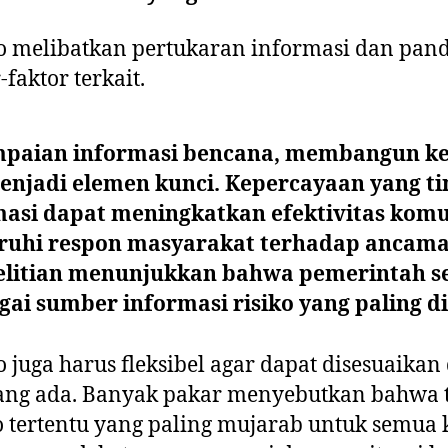
ko melibatkan pertukaran informasi dan pa
-faktor terkait.
paian informasi bencana, membangun k
njadi elemen kunci. Kepercayaan yang ti
asi dapat meningkatkan efektivitas komun
uhi respon masyarakat terhadap ancama
litian menunjukkan bahwa pemerintah se
gai sumber informasi risiko yang paling d
 juga harus fleksibel agar dapat disesuaika
ang ada. Banyak pakar menyebutkan bahwa 
 tertentu yang paling mujarab untuk semua kr