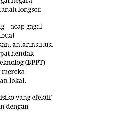
agai negara
tanah longsor.
ng—acap gagal
mbuat
n, antarinstitusi
mpat hendak
knolog (BPPT)
 mereka
n lokal.
siko yang efektif
an dengan