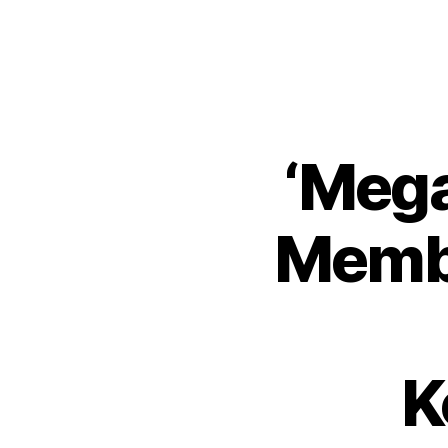
‘Mega
Memb
K