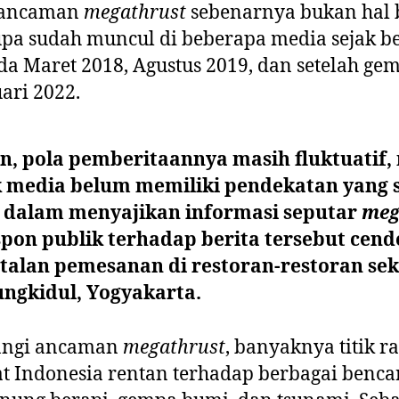
i ancaman
megathrust
sebenarnya bukan hal 
pa sudah muncul di beberapa media sejak b
ada Maret 2018, Agustus 2019, dan setelah ge
ari 2022.
n, pola pemberitaannya masih fluktuatif
media belum memiliki pendekatan yang s
 dalam menyajikan informasi seputar
meg
spon publik terhadap berita tersebut cend
talan pemesanan di restoran-restoran se
ungkidul, Yogyakarta.
angi ancaman
megathrust
, banyaknya titik 
 Indonesia rentan terhadap berbagai benca