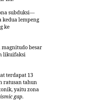
zona subduksi—
a kedua lempeng
g ke
 magnitudo besar
 likuifaksi
at terdapat 13
h ratusan tahun
onik, yaitu zona
eismic gap
.