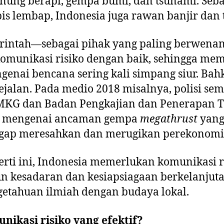
gunung berapi, gempa bumi, dan tsunami. Seb
is lembap, Indonesia juga rawan banjir dan 
rintah—sebagai pihak yang paling berwena
munikasi risiko dengan baik, sehingga me
enai bencana sering kali simpang siur. Bahka
sejalan. Pada medio 2018 misalnya, polisi se
G dan Badan Pengkajian dan Penerapan Te
i mengenai ancaman gempa
megathrust
yang
gap meresahkan dan merugikan perekonomia
erti ini, Indonesia memerlukan komunikasi ri
 kesadaran dan kesiapsiagaan berkelanjut
tahuan ilmiah dengan budaya lokal.
nikasi risiko yang efektif?