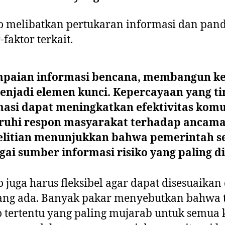
ko melibatkan pertukaran informasi dan pa
-faktor terkait.
paian informasi bencana, membangun k
njadi elemen kunci. Kepercayaan yang ti
asi dapat meningkatkan efektivitas komun
uhi respon masyarakat terhadap ancama
litian menunjukkan bahwa pemerintah se
gai sumber informasi risiko yang paling d
 juga harus fleksibel agar dapat disesuaika
ang ada. Banyak pakar menyebutkan bahwa 
 tertentu yang paling mujarab untuk semua kr