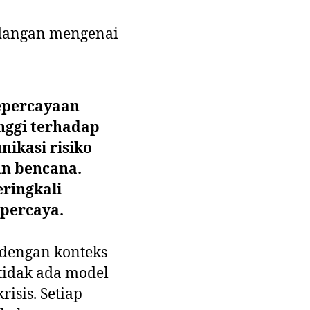
ndangan mengenai
epercayaan
nggi terhadap
ikasi risiko
n bencana.
ringkali
ipercaya.
n dengan konteks
tidak ada model
isis. Setiap