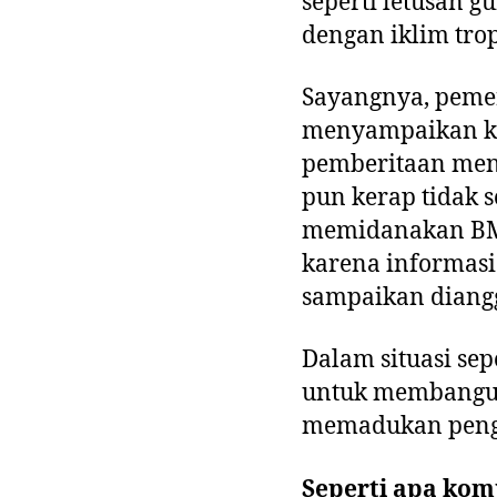
seperti letusan 
dengan iklim trop
Sayangnya, peme
menyampaikan ko
pemberitaan meng
pun kerap tidak 
memidanakan BMK
karena informas
sampaikan diang
Dalam situasi sep
untuk membangun
memadukan penge
Seperti apa komu