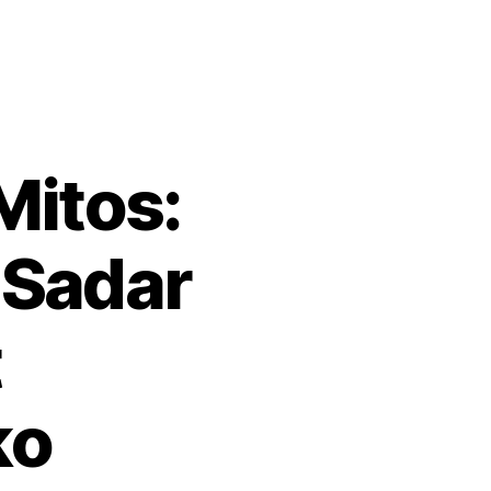
Mitos:
Sadar
t
ko