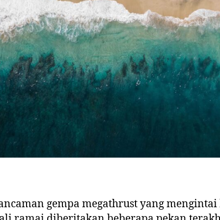
ancaman gempa megathrust yang mengintai 
li ramai diberitakan beberapa pekan terakhi