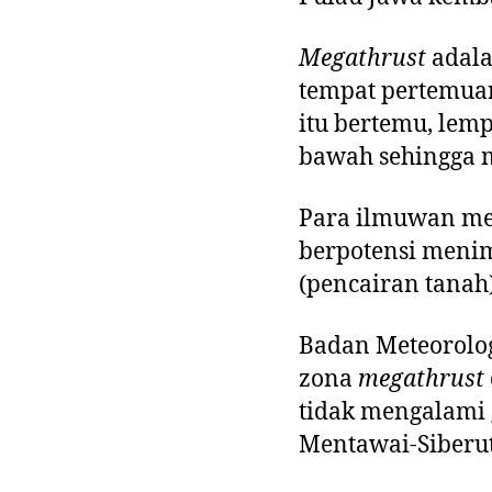
Megathrust
adala
tempat pertemua
itu bertemu, lem
bawah sehingga m
Para ilmuwan m
berpotensi menim
(pencairan tanah)
Badan Meteorolog
zona
megathrust
tidak mengalami 
Mentawai-Siberut