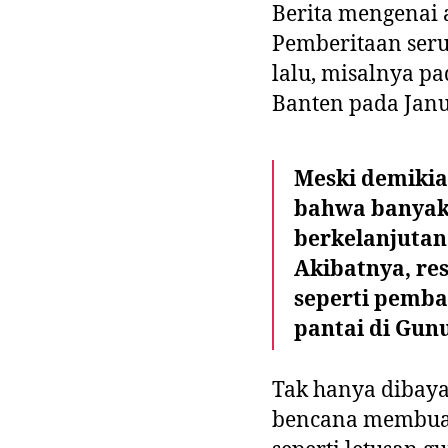
Berita mengena
Pemberitaan seru
lalu, misalnya p
Banten pada Janu
Meski demikia
bahwa banyak 
berkelanjutan
Akibatnya, re
seperti pemba
pantai di Gun
Tak hanya dibay
bencana membuat