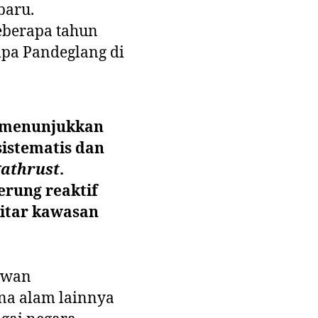
baru.
eberapa tahun
mpa Pandeglang di
, menunjukkan
istematis dan
athrust
.
erung reaktif
kitar kawasan
rawan
na alam lainnya