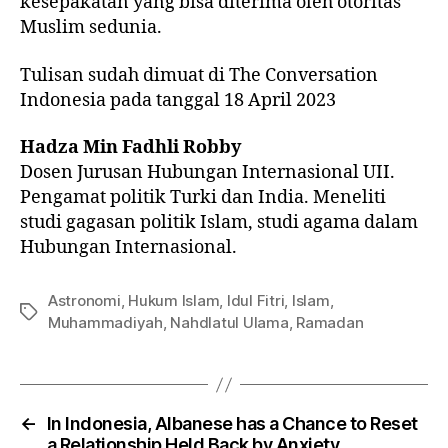
kesepakatan yang bisa diterima oleh otoritas
Muslim sedunia.
Tulisan sudah dimuat di The Conversation
Indonesia pada tanggal 18 April 2023
Hadza Min Fadhli Robby
Dosen Jurusan Hubungan Internasional UII.
Pengamat politik Turki dan India. Meneliti
studi gagasan politik Islam, studi agama dalam
Hubungan Internasional.
Astronomi
,
Hukum Islam
,
Idul Fitri
,
Islam
,
Muhammadiyah
,
Nahdlatul Ulama
,
Ramadan
←
In Indonesia, Albanese has a Chance to Reset
a Relationship Held Back by Anxiety