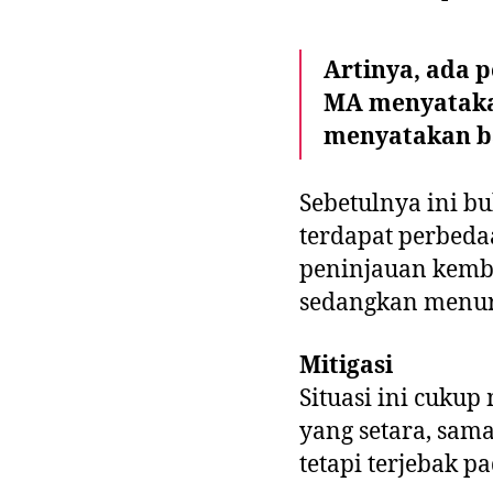
Artinya, ada 
MA menyatakan
menyatakan ba
Sebetulnya ini b
terdapat perbeda
peninjauan kemba
sedangkan menuru
Mitigasi
Situasi ini cuk
yang setara, sa
tetapi terjebak p