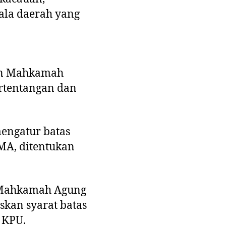
ala daerah yang
san Mahkamah
rtentangan dan
engatur batas
 MA, ditentukan
i Mahkamah Agung
kan syarat batas
 KPU.