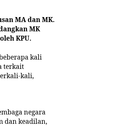
tusan MA dan MK.
sedangkan MK
 oleh KPU.
beberapa kali
 terkait
rkali-kali,
lembaga negara
 dan keadilan,