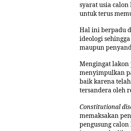
syarat usia calon
untuk terus mem
Hal ini berpadu d
ideologi sehingg
maupun penyand
Mengingat lakon p
menyimpulkan par
baik karena tela
tersandera oleh 
Constitutional di
memaksakan pengh
pengusung calon 