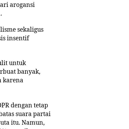
dari arogansi
.
alisme sekaligus
s insentif
lit untuk
erbuat banyak,
n karena
DPR dengan tetap
atas suara partai
uta itu. Namun,