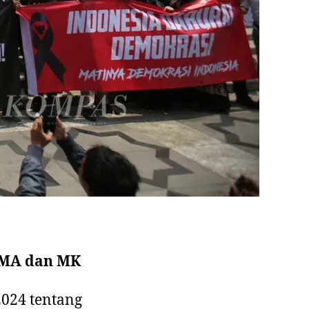
 MA dan MK
024 tentang