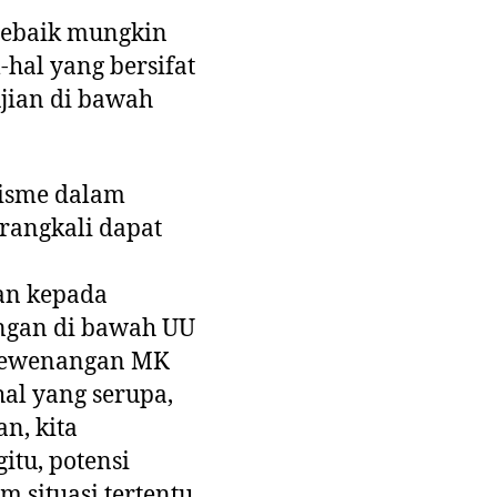
 sebaik mungkin
-hal yang bersifat
ujian di bawah
lisme dalam
arangkali dapat
an kepada
ngan di bawah UU
 kewenangan MK
al yang serupa,
n, kita
itu, potensi
situasi tertentu