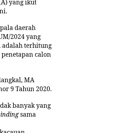
A) yang ikut
ni.
epala daerah
HUM/2024 yang
 adalah terhitung
t penetapan calon
dangkal, MA
or 9 Tahun 2020.
idak banyak yang
binding
sama
ekacauan,