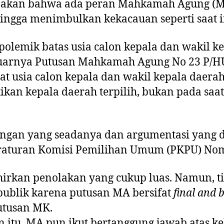
upakan bahwa ada peran Mahkamah Agung (M
hingga menimbulkan kekacauan seperti saat i
 polemik batas usia calon kepala dan wakil k
luarnya Putusan Mahkamah Agung No 23 P/
t usia calon kepala dan wakil kepala daerah
ikan kepala daerah terpilih, bukan pada saa
ngan yang seadanya dan argumentasi yang 
aturan Komisi Pemilihan Umum (PKPU) Nom
hirkan penolakan yang cukup luas. Namun, t
publik karena putusan MA bersifat
final and 
utusan MK.
 itu, MA pun ikut bertanggung jawab atas k