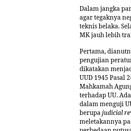
Dalam jangka panj
agar tegaknya neg
teknis belaka. S
MK jauh lebih tra
Pertama, dianutn
pengujian perat
dikatakan menjad
UUD 1945 Pasal 
Mahkamah Agung 
terhadap UU. Ad
dalam menguji UU
berupa
judicial r
meletakannya pad
perbedaan putusa