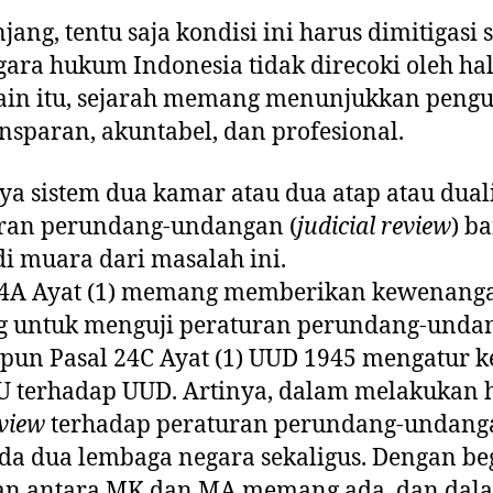
ang, tentu saja kondisi ini harus dimitigasi
ara hukum Indonesia tidak direcoki oleh hal
elain itu, sejarah memang menunjukkan peng
nsparan, akuntabel, dan profesional.
ya sistem dua kamar atau dua atap atau dua
uran perundang-undangan (
judicial review
) b
i muara dari masalah ini.
24A Ayat (1) memang memberikan kewenang
untuk menguji peraturan perundang-unda
apun Pasal 24C Ayat (1) UUD 1945 mengatur
 terhadap UUD. Artinya, dalam melakukan h
eview
terhadap peraturan perundang-undanga
a dua lembaga negara sekaligus. Dengan beg
n antara MK dan MA memang ada, dan dalam 